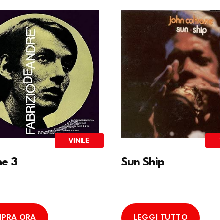
VINILE
Sun Ship
e 3
PRA ORA
LEGGI TUTTO