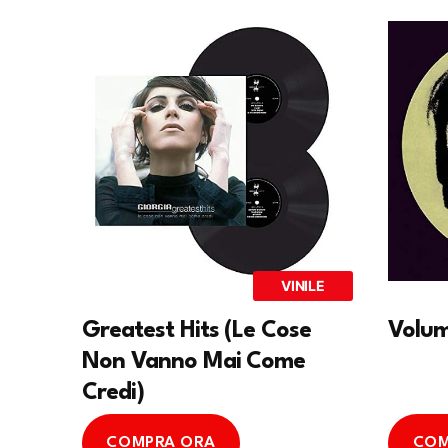
VINILE
Greatest Hits (Le Cose
Volum
Non Vanno Mai Come
Credi)
COMPRA ORA
COM