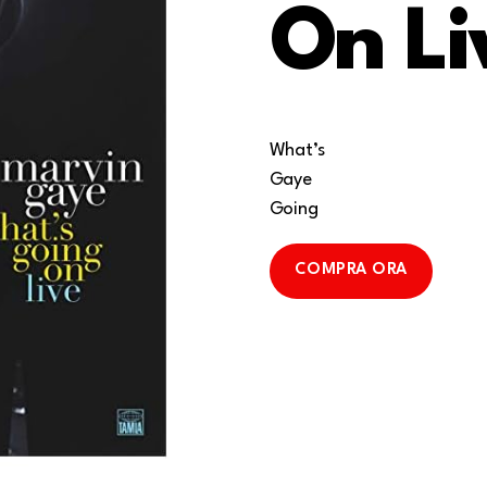
On Li
What’s
Gaye
Going
COMPRA ORA