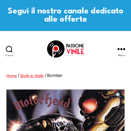
Segui il nostro canale dedicato
alle offerte
Cerca
Menu
Passione
Vinile
/
/ Bomber
Home
Dischi in Vinile