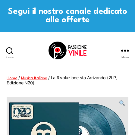
Segui il nostro canale dedicato
alle offerte
Cerca
Menu
Passione
Vinile
/
/ La Rivoluzione sta Arrivando (2LP,
Home
Musica Italiana
Edizione N20)