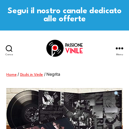
Segui il nostro canale dedicato
alle offerte
Cerca
Menu
Passione
Vinile
/
/ Negrita
Home
Dischi in Vinile