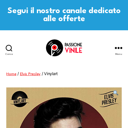
Segui il nostro canale dedicato
alle offerte
Cerca
Menu
Passione
Vinile
/
/ Vinylart
Home
Elvis Presley