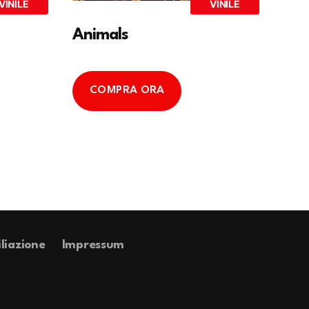
VINILE
VINILE
Animals
COMPRA ORA
iliazione
Impressum