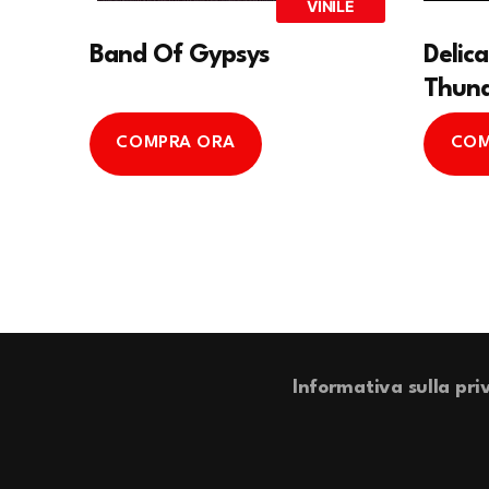
VINILE
Band Of Gypsys
Delic
Thund
COMPRA ORA
COM
Informativa sulla pri