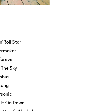
n’Roll Star
ermaker
Forever
 The Sky
mbia
Song
rsonic
 It On Down