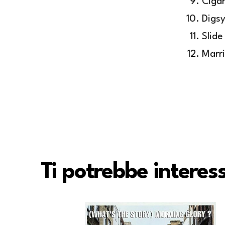
Cigar
Digsy
Slid
Marri
Ti potrebbe intere