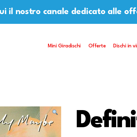
i il nostro canale dedicato alle of
Mini Giradischi
Offerte
Dischi in vi
Defini