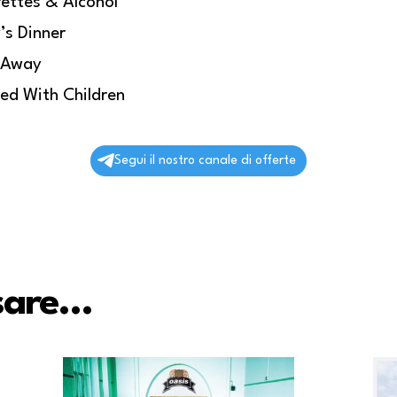
ettes & Alcohol
’s Dinner
e Away
ed With Children
Segui il nostro canale di offerte
ssare…