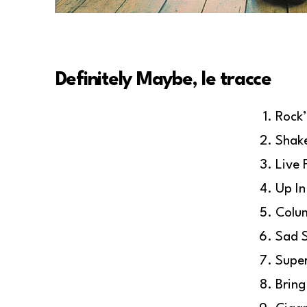
Definitely Maybe, le tracce
Rock’
Shak
Live 
Up In
Colu
Sad 
Supe
Bring