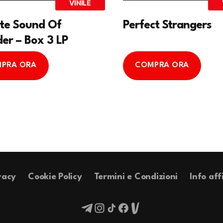
VINILE
ate Sound Of
Perfect Strangers
er – Box 3 LP
PRA ORA
COMPRA ORA
vacy
Cookie Policy
Termini e Condizioni
Info aff