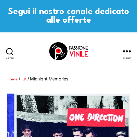
Segui il nostro canale dedicato
alle offerte
Cerca
Menu
Passione
Vinile
/
/ Midnight Memories
Home
CD