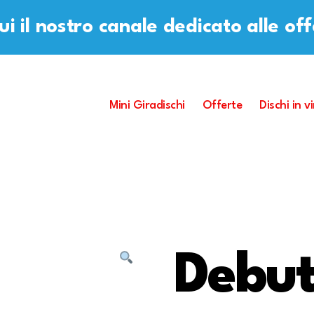
i il nostro canale dedicato alle of
Mini Giradischi
Offerte
Dischi in vi
Debu