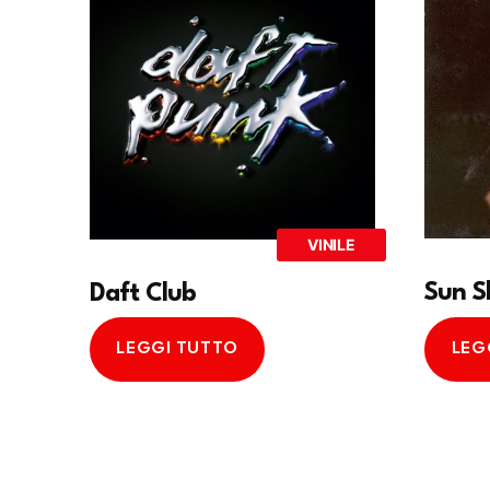
VINILE
Sun S
Daft Club
LEGGI TUTTO
LEG