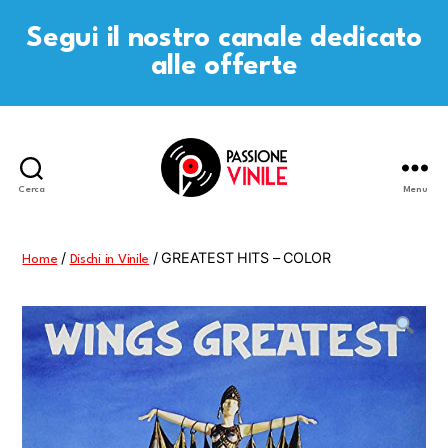
Segui il nostro canale dedicato
alle offerte
Cerca
Menu
Passione
Vinile
/
/ GREATEST HITS – COLOR
Home
Dischi in Vinile