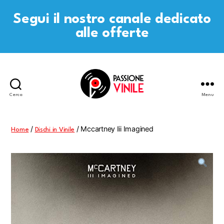
Segui il nostro canale dedicato
alle offerte
Cerca
Menu
Passione
Vinile
/
/ Mccartney Iii Imagined
Home
Dischi in Vinile