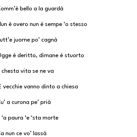
omm’è bello a la guardà
un è overo nun è sempe ‘o stesso
utt’e juorne po’ cagnà
gge è deritto, dimane è stuorto
 chesta vita se ne va
E vecchie vanno dinto a chiesa
u’ a curona pe’ prià
 ‘a paura ‘e ‘sta morte
a nun ce vo’ lassà