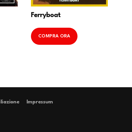
Ferryboat
COMPRA ORA
iliazione
Impressum