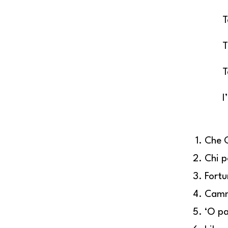
T
T
T
I
Che 
Chi p
Fort
Camm
‘O p