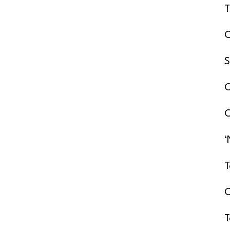
T
C
S
C
C
‘
T
C
T