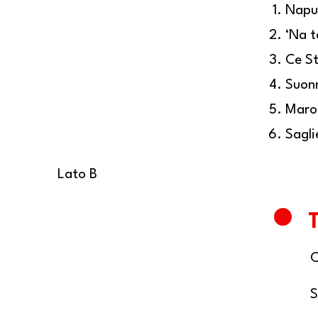
Napu
‘Na t
Ce St
Suonn
Maro
Sagli
Lato B
G
T
C
S