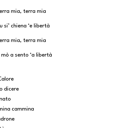
erra mia, terra mia
u si’ chiena ‘e libertà
erra mia, terra mia
’ mò a sento ‘a libertà
Calore
o dicere
unato
ina cammina
adrone