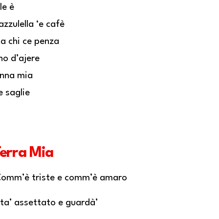
le è
azzulella ‘e cafè
a chi ce penza
o d’ajere
nna mia
e saglie
erra Mia
omm’è triste e comm’è amaro
ta’ assettato e guardà’