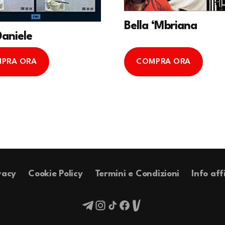
Bella ‘Mbriana
Daniele
PRA ORA
COMPRA ORA
vacy
Cookie Policy
Termini e Condizioni
Info aff