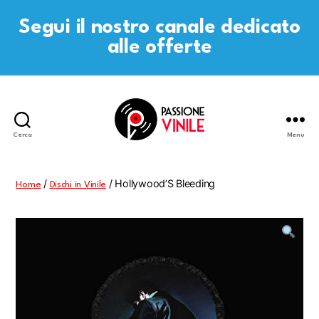
Segui il nostro canale dedicato
alle offerte
Cerca
Menu
Passione
Vinile
/
/ Hollywood’S Bleeding
Home
Dischi in Vinile