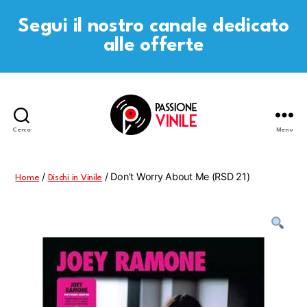
Segui il nostro canale dedicato
alle offerte
Cerca
Menu
Passione
Vinile
/
/ Don’t Worry About Me (RSD 21)
Home
Dischi in Vinile