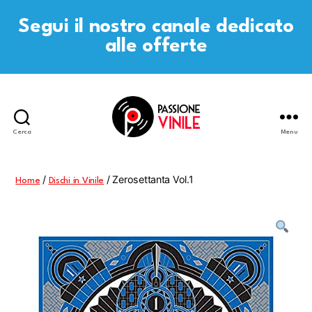
Segui il nostro canale dedicato
alle offerte
Cerca
Menu
Passione
Vinile
/
/ Zerosettanta Vol.1
Home
Dischi in Vinile