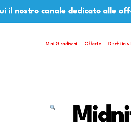
i il nostro canale dedicato alle of
Mini Giradischi
Offerte
Dischi in vi
Midni