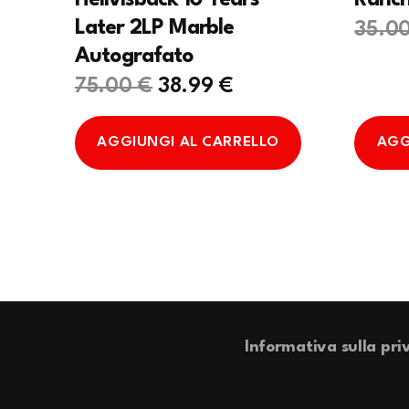
Hellvisback 10 Years
Ranc
Later 2LP Marble
35.0
Autografato
Il
Il
75.00
€
38.99
€
prezzo
prezzo
originale
attuale
AGGIUNGI AL CARRELLO
AGG
era:
è:
75.00 €.
38.99 €.
Informativa sulla pri