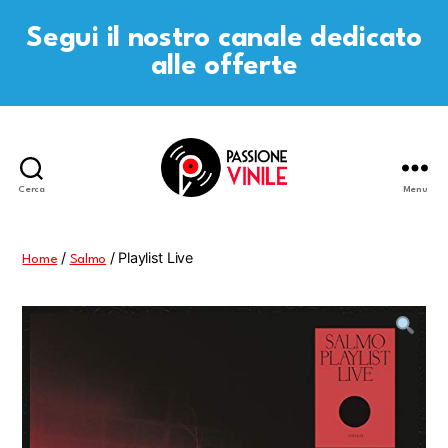
Segui il nostro canale dedicato
alle offerte
Cerca
Menu
Passione
Vinile
/
/ Playlist Live
Home
Salmo