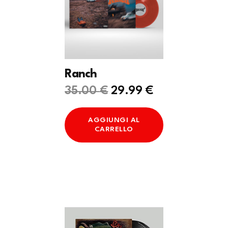
Ranch
Il
Il
35.00
€
29.99
€
prezzo
prezzo
originale
attuale
AGGIUNGI AL
era:
è:
CARRELLO
35.00 €.
29.99 €.