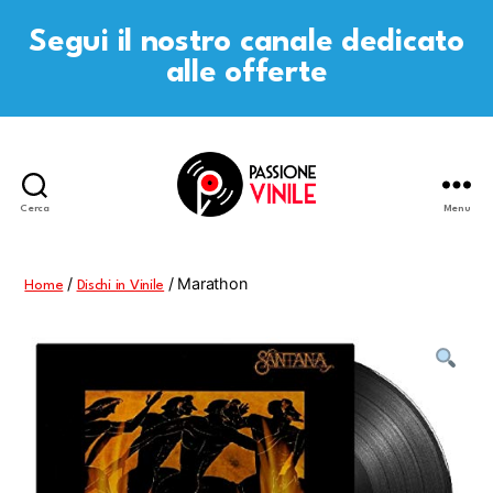
Segui il nostro canale dedicato
alle offerte
Cerca
Menu
Passione
Vinile
/
/ Marathon
Home
Dischi in Vinile