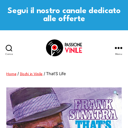
Segui il nostro canale dedicato
alle offerte
Cerca
Menu
Passione
Vinile
/
/ That’S Life
Home
Dischi in Vinile