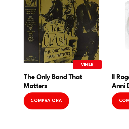
VINILE
The Only Band That
Il Ra
Matters
Anni 
COMPRA ORA
COM