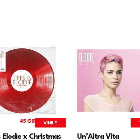
45 GIRI
VINILE
s Elodie x Christmas
Un’Altra Vita