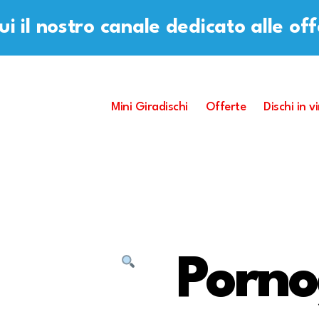
i il nostro canale dedicato alle of
Mini Giradischi
Offerte
Dischi in vi
Porn