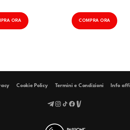
PRA ORA
COMPRA ORA
vacy
Cookie Policy
Termini e Condizioni
Info aff