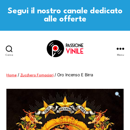
Segui il nostro canale dedicato
alle offerte
Cerca
Menu
Passione
Vinile
/
/ Oro Incenso E Birra
Home
Zucchero Fornaciari