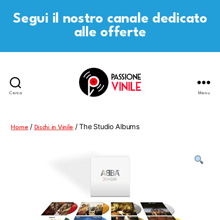
Segui il nostro canale dedicato
alle offerte
Cerca
Menu
Passione
Vinile
/
/ The Studio Albums
Home
Dischi in Vinile