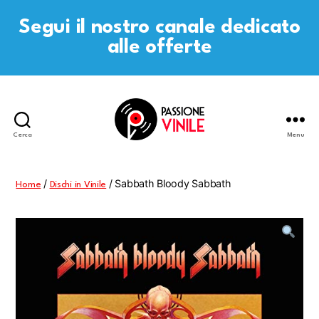
Segui il nostro canale dedicato
alle offerte
Cerca
Menu
Passione
Vinile
/
/ Sabbath Bloody Sabbath
Home
Dischi in Vinile