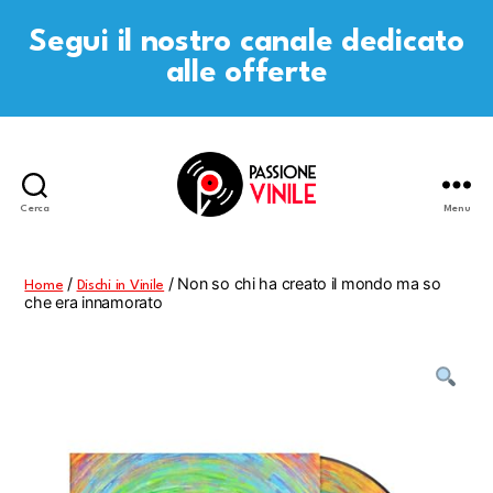
Segui il nostro canale dedicato
alle offerte
Cerca
Menu
Passione
Vinile
/
/ Non so chi ha creato il mondo ma so
Home
Dischi in Vinile
che era innamorato