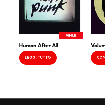
VINILE
Human After All
Volum
LEGGI TUTTO
COM