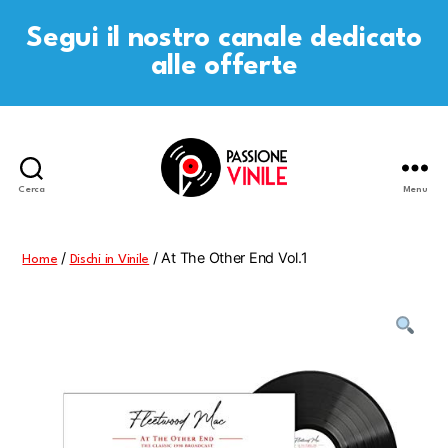
Segui il nostro canale dedicato
alle offerte
Cerca
Menu
Passione
Vinile
/
/ At The Other End Vol.1
Home
Dischi in Vinile