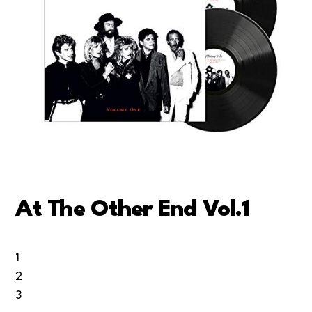
At The Other End Vol.1
1
2
3