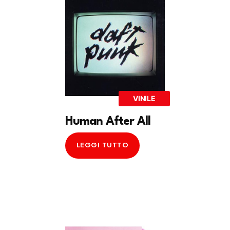
VINILE
Human After All
LEGGI TUTTO