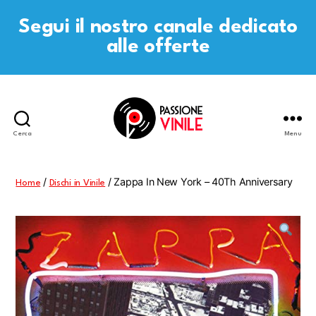
Segui il nostro canale dedicato
alle offerte
Cerca
Menu
Passione
Vinile
/
/ Zappa In New York – 40Th Anniversary
Home
Dischi in Vinile