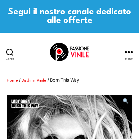
Segui il nostro canale dedicato
alle offerte
Cerca
Menu
Passione
Vinile
/
/ Born This Way
Home
Dischi in Vinile