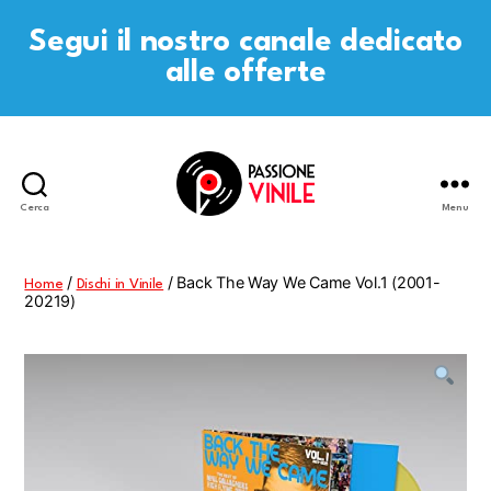
Segui il nostro canale dedicato
alle offerte
Cerca
Menu
Passione
Vinile
/
/ Back The Way We Came Vol.1 (2001-
Home
Dischi in Vinile
20219)