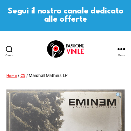
Segui il nostro canale dedicato
alle offerte
Cerca
Menu
Passione
Vinile
/
/ Marshall Mathers LP
Home
CD