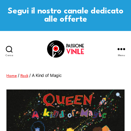
Segui il nostro canale dedicato
alle offerte
Cerca
Menu
Passione
Vinile
/
/ A Kind of Magic
Home
Rock